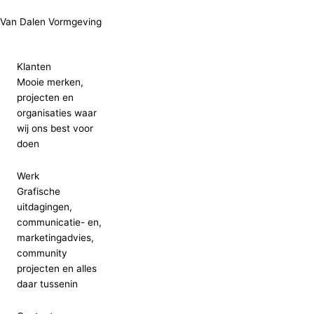
Ga
Van Dalen Vormgeving
naar
de
inhoud
Klanten
Mooie merken,
projecten en
organisaties waar
wij ons best voor
doen
Werk
Grafische
uitdagingen,
communicatie- en,
marketingadvies,
community
projecten en alles
daar tussenin