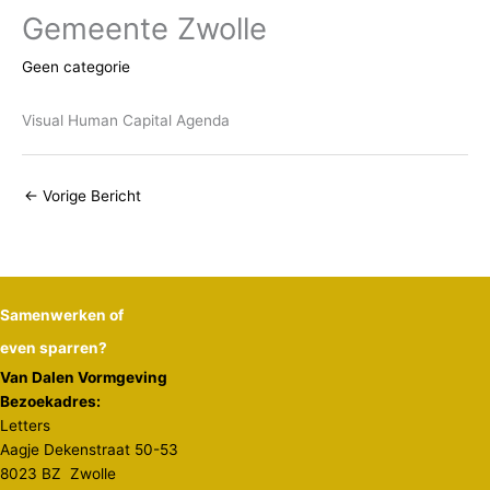
Gemeente Zwolle
Geen categorie
Visual Human Capital Agenda
←
Vorige Bericht
Samenwerken of
even sparren?
Van Dalen Vormgeving
Bezoekadres:
Letters
Aagje Dekenstraat 50-53
8023 BZ Zwolle